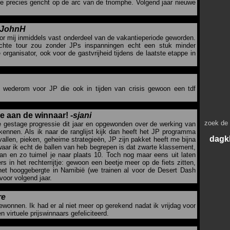
ie precies gericht op de arc van de triomphe. Volgend jaar nieuwe
JohnH
oor mij inmiddels vast onderdeel van de vakantieperiode geworden.
echte tour zou zonder JPs inspanningen echt een stuk minder
organisator, ook voor de gastvrijheid tijdens de laatste etappe in
 wederom voor JP die ook in tijden van crisis gewoon een tdf
e aan de winnaar! -
sjani
zoek de
 gestage progressie dit jaar en opgewonden over de werking van
kennen. Als ik naar de ranglijst kijk dan heeft het JP programma
dagkl
llen, pieken, geheime strategieën, JP zijn pakket heeft me bijna
aar ik echt de ballen van heb begrepen is dat zwarte klassement,
an en zo tuimel je naar plaats 10. Toch nog maar eens uit laten
 in het rechterrijtje: gewoon een beetje meer op de fiets zitten,
het hooggebergte in Namibië (we trainen al voor de Desert Dash
voor volgend jaar.
re
ewonnen. Ik had er al niet meer op gerekend nadat ik vrijdag voor
n virtuele prijswinnaars gefeliciteerd.