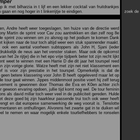
emper
ik met bilharzia in t lijf en een lekker cocktail van fruitdrankjes
zoek de
 gaan en nog hoger in t linkerrijtje te eindigen.
en, Andre heeft weer toegeslagen, ten huize van de directie werd
ony Martin de sprint voor Cav zou aantrekken en dan zelf nog 8e
de sprint zou winnen om zo alsnog op het podium te komen Dank
et kijken naar de tour toch altijd weer een stuk spannender maakt.
 ook een aantal voorheen subtoppers als John H, Sjani (ieder
drukkelijk de neus aan het venster staken. Maar ook de opkomst
et 2e rijtje) die in het epo vrije tijdperk beter tot zijn recht lijkt
nt weet te winnen met een Harrie D die dit jaar het tourspel reed
 zijn vorige glorie. Watze heeft met zijn net niet klassement een
f is voor zijn prestatie in het tourspel. Opmerkelijk is dat de
r geen betere klassering voor John B heeft opgeleverd maar let op
e tour gaat winnen. Jippes middenmoot positie voert hij zelf terug
ssement is gewonnen door Thomas die Eva en K0en achter zich
our gewoon ervaring opdoen, jullie tijd komt nog wel. De tour feminin
ns als david millar toch weer veel in de publiciteit gereden. Hulde
et deze goed bij zijn haarkleur passende trui toch ook weer heeft
rengt en dat europese samenwerking de weg vooruit is. Tenslotte
ommentaren en onthullingen. Alvorens het zwarte gat in te duiken wil
eel te nemen en waar mogelijk enkele tourliefhebbers te ronselen