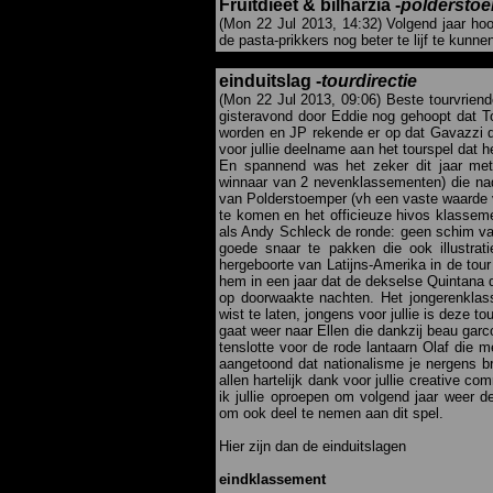
Fruitdieet & bilharzia -
poldersto
(Mon 22 Jul 2013, 14:32) Volgend jaar hoop 
de pasta-prikkers nog beter te lijf te kunnen
einduitslag -
tourdirectie
(Mon 22 Jul 2013, 09:06) Beste tourvriend
gisteravond door Eddie nog gehoopt dat T
worden en JP rekende er op dat Gavazzi 
voor jullie deelname aan het tourspel dat h
En spannend was het zeker dit jaar met
winnaar van 2 nevenklassementen) die na
van Polderstoemper (vh een vaste waarde van h
te komen en het officieuze hivos klasseme
als Andy Schleck de ronde: geen schim van
goede snaar te pakken die ook illustratie
hergeboorte van Latijns-Amerika in de tou
hem in een jaar dat de dekselse Quintana d
op doorwaakte nachten. Het jongerenkla
wist te laten, jongens voor jullie is deze t
gaat weer naar Ellen die dankzij beau garco
tenslotte voor de rode lantaarn Olaf die m
aangetoond dat nationalisme je nergens b
allen hartelijk dank voor jullie creative c
ik jullie oproepen om volgend jaar weer d
om ook deel te nemen aan dit spel.
Hier zijn dan de einduitslagen
eindklassement