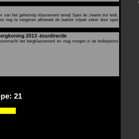
r van het geheimtip klassement terwijl Sjani de zwarte trui leidt.
on nog te vergeven alhoewel de laatste vrijwel zeker door sjani
ergkoning 2013 -
tourdirectie
overmacht het bergklassement en mag morgen in de bolletjestrui
ppe: 21
André