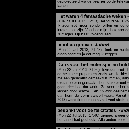
geprojecteerd via de beamer op de televis
kansen.
Het waren 4 fantastische weken -
(Tue 23 Jul 2013, 12:13) Het tourspel is v
Ik zou niet meer zonder willen en de 
interessant zijn. Vandaar mijn dank aan de 
Nijmegen. Op naar volgend jaar!
muchas gracias -
JohnB
(Mon 22 Jul 2013, 21:48) Dank en hulde
organiseert en ja dat mag ik zeggen
Dank voor het leuke spel en huld
(Mon 22 Jul 2013, 21:20) Tevreden met de
de heilzame preparaten zoals we die hier 
me een generalist gemaakt! Klimmen, aanva
overal beter in gemaakt. Een klassement w
geen idee hoe dat werkt. Zo voer je het a
leggen door Watze. Een tip voor deelnemers
dan komt de vorm vanzelf weer.. Vanuit 
2013) wens ik iedereen alvast veel sterkte 
bedankt voor de felicitaties -
And
(Mon 22 Jul 2013, 17:46) Sjonge, alweer g
het laatst had gecheckt. Alle andere reële e