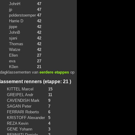
JohnH
47
jp
47
polderstoemper
47
Harrie D
42
jippe
42
JohnB
42
sjani
42
Thomas
42
Watze
42
Ellen
27
eva
27
K0en
21
 dagklassementen van
eerdere etappes
op
assement renners (etappe: 21 )
KITTEL Marcel
15
GREIPEL Andr
11
CAVENDISH Mark
9
SAGAN Peter
7
FERRARI Roberto
6
KRISTOFF Alexander
5
REZA Kevin
4
GENE Yohann
3
BENNATI Daniele
2