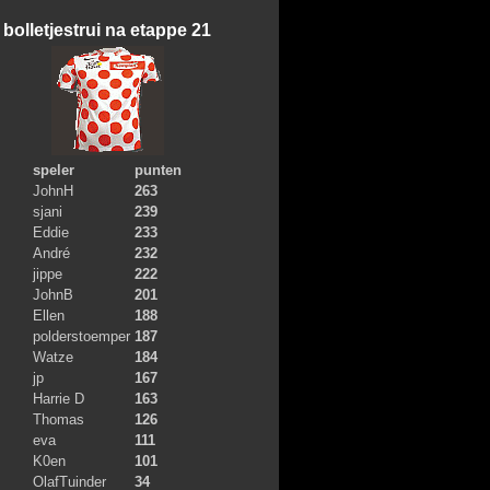
bolletjestrui na etappe 21
speler
punten
JohnH
263
sjani
239
Eddie
233
André
232
jippe
222
JohnB
201
Ellen
188
polderstoemper
187
Watze
184
jp
167
Harrie D
163
Thomas
126
eva
111
K0en
101
OlafTuinder
34