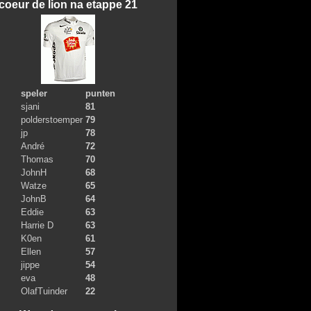
coeur de lion na etappe 21
speler
punten
sjani
81
polderstoemper
79
jp
78
André
72
Thomas
70
JohnH
68
Watze
65
JohnB
64
Eddie
63
Harrie D
63
K0en
61
Ellen
57
jippe
54
eva
48
OlafTuinder
22