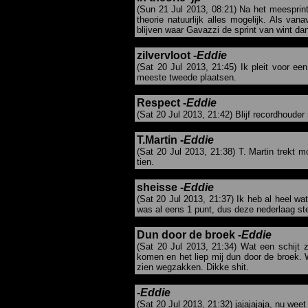
(Sun 21 Jul 2013, 08:21) Na het meesprint
theorie natuurlijk alles mogelijk. Als va
blijven waar Gavazzi de sprint van wint dan
zilvervloot -
Eddie
(Sat 20 Jul 2013, 21:45) Ik pleit voor ee
meeste tweede plaatsen.
Respect -
Eddie
(Sat 20 Jul 2013, 21:42) Blijf recordhoude
T.Martin -
Eddie
(Sat 20 Jul 2013, 21:38) T. Martin trekt 
tien.
sheisse -
Eddie
(Sat 20 Jul 2013, 21:37) Ik heb al heel w
was al eens 1 punt, dus deze nederlaag stel
Dun door de broek -
Eddie
(Sat 20 Jul 2013, 21:34) Wat een schijt
komen en het liep mij dun door de broek. 
zien wegzakken. Dikke shit.
-
Eddie
(Sat 20 Jul 2013, 21:32) jajajajaja, nu weet