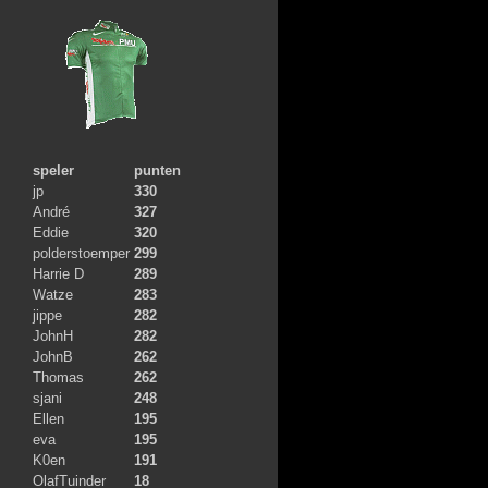
speler
punten
jp
330
André
327
Eddie
320
polderstoemper
299
Harrie D
289
Watze
283
jippe
282
JohnH
282
JohnB
262
Thomas
262
sjani
248
Ellen
195
eva
195
K0en
191
OlafTuinder
18