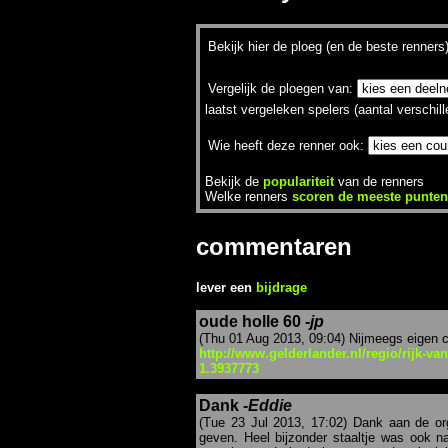
Bekijk hier de ploeg (en de beste renners
Vergelijk de ploegen van:
laatst vergeleken spelers (aantal verschil
Wie heeft deze renner ook:
Bekijk de
populariteit
van de renners
Welke renners
scoren de meeste punten
commentaren
lever een
bijdrage
oude holle 60 -
jp
(Thu 01 Aug 2013, 09:04) Nijmeegs eigen c
http://www.gelderlander.nl/regio/rijk-v
1.3937773
Dank -
Eddie
(Tue 23 Jul 2013, 17:02) Dank aan de org
geven. Heel bijzonder staaltje was ook n