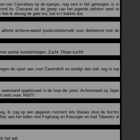
en van Cancellara op de sjamps, nog vers in het geheugen, is in
navond bv Chavanel uit de greep van het jagende peloton weet te
 heb ik alsnog de gele trui, kat in t bakkie dus
n alltime achieve-award poulizoetidormelk voor deelnemer met de
r met aantal overwinningen. Zucht. Diepe zucht!
morgen de spurt aan voor Cavendish en eindigt dan ook nog in top
at weerstand opgebouwd in de loop der jaren. Achterstand op Jippe
 niets voor. Not!!!!
 zeg, ik zag op een gegeven moment iets blauws door de bochts
Was aan het tellen met Fuglsang en Kreuziger en had Talansky al
 ik het wel