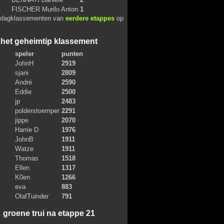
FISCHER Murilo Anton
1
 dagklassementen van
eerdere etappes
op
het geheimtip klassement
speler
punten
JohnH
2919
sjani
2809
André
2590
Eddie
2500
jp
2483
polderstoemper
2291
jippe
2070
Harrie D
1976
JohnB
1911
Watze
1911
Thomas
1518
Ellen
1317
K0en
1266
eva
883
OlafTuinder
791
groene trui na etappe 21