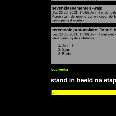
nevenklassementen -
wajp
(Sat 20 Jul 2013, 17:45) JohnH is de leide
Morgen zijn de groene trui en coeur de li
gewonnen zal worden
ceremonie protocolaire: JohnH b
(Sat 20 Jul 2013, 17:38) JohnH wint met 
verschijnen bij de slotetappe.
John H
Sjani
Eddie
lees verder
stand in beeld na eta
662