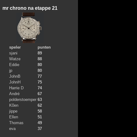
mr chrono na etappe 21
speler
punten
sjani
89
Watze
88
Eddie
80
jp
80
JohnB
77
JohnH
75
Harrie D
74
André
67
polderstoemper
63
K0en
62
jippe
58
Ellen
51
Thomas
49
eva
37