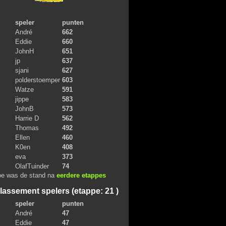
speler
punten
André
662
Eddie
660
JohnH
651
jp
637
sjani
627
polderstoemper
603
Watze
591
jippe
583
JohnB
573
Harrie D
562
Thomas
492
Ellen
460
K0en
408
eva
373
OlafTuinder
74
e was de stand na
eerdere etappes
lassement spelers (etappe: 21 )
speler
punten
André
47
Eddie
47