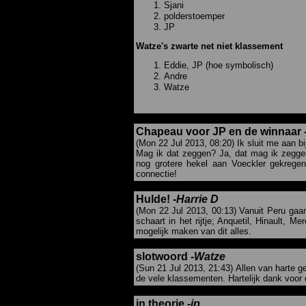
Sjani
polderstoemper
JP
Watze's zwarte net niet klassement
Eddie, JP (hoe symbolisch)
Andre
Watze
Chapeau voor JP en de winnaar 
(Mon 22 Jul 2013, 08:20) Ik sluit me aan bi
Mag ik dat zeggen? Ja, dat mag ik zeggen. 
nog grotere hekel aan Voeckler gekregen
connectie!
Hulde! -
Harrie D
(Mon 22 Jul 2013, 00:13) Vanuit Peru gaan d
schaart in het rijtje; Anquetil, Hinault, 
mogelijk maken van dit alles.
slotwoord -
Watze
(Sun 21 Jul 2013, 21:43) Allen van harte ge
de vele klassementen. Hartelijk dank voor
in theorie -
jp