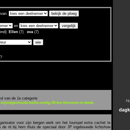
)van:
en
lend):
Ellen
(7)
eva
(7)
?
ol van de 1e categorie
Ho
an-nijmegen/oude-holle-zestig-30-km-klimmen-in-beek-
dagk
anisator voor zijn bergen werk om het tourspel extra cachet te
a de rit bij hem thuis de speciaal door JP ingebouwde lichtshow